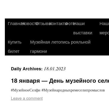
Главная
Новости
Отзывы
Контакты
Фото
Наши
Наш
выставки
мер
Купить
Музейная летопись рояльной
билет
гармони
18.01.2023
Daily Archives:
18 января — День музейного сел
#МузейноеСелфи #Музейнародныхремеселипромыслов
Leave a comment