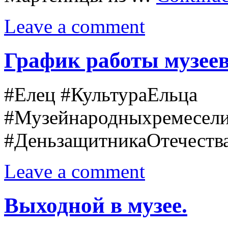
Leave a comment
График работы музеев 
#Елец #КультураЕльца
#Музейнародныхремесел
#ДеньзащитникаОтечеств
Leave a comment
Выходной в музее.