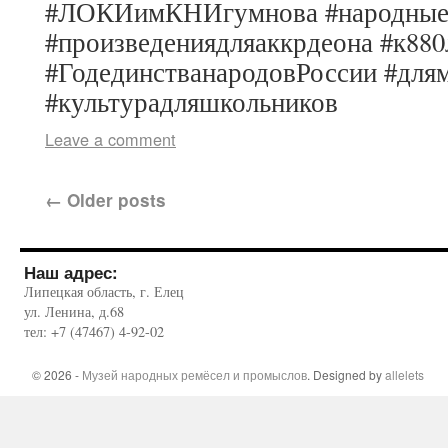
#ЛОКИимКНИгумнова #народныеи
#произведениядляаккрдеона #к88
#ГодединстванародовРоссии #для
#культурадляшкольников
Leave a comment
←
Older posts
Наш адрес:
Липецкая область, г. Елец
ул. Ленина, д.68
тел: +7 (47467) 4-92-02
© 2026 -
Музей народных ремёсел и промыслов
. Designed by
allelets