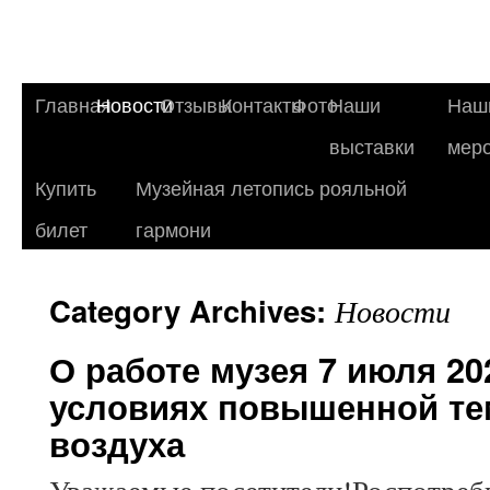
Главная
Новости
Отзывы
Контакты
Фото
Наши
Наш
выставки
мер
Купить
Музейная летопись рояльной
билет
гармони
Category Archives:
Новости
О работе музея 7 июля 20
условиях повышенной т
воздуха