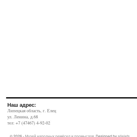
Наш адрес:
Липецкая область, г. Елец
ул. Ленина, д.68
тел: +7 (47467) 4-92-02
© 2026 -
Музей народных ремёсел и промыслов
. Designed by
allelets