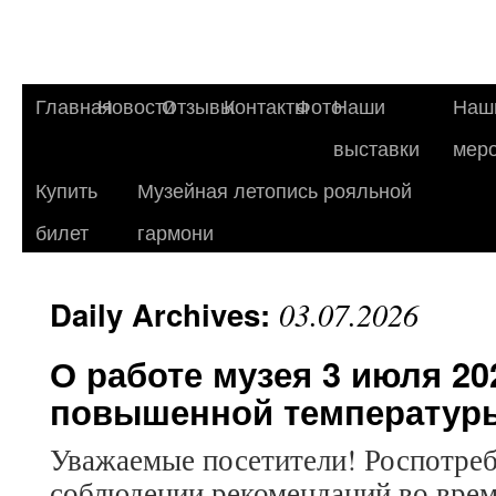
Главная
Новости
Отзывы
Контакты
Фото
Наши
Наш
выставки
мер
Купить
Музейная летопись рояльной
билет
гармони
Daily Archives:
03.07.2026
О работе музея 3 июля 202
повышенной температуры
Уважаемые посетители! Роспотреб
соблюдении рекомендаций во врем