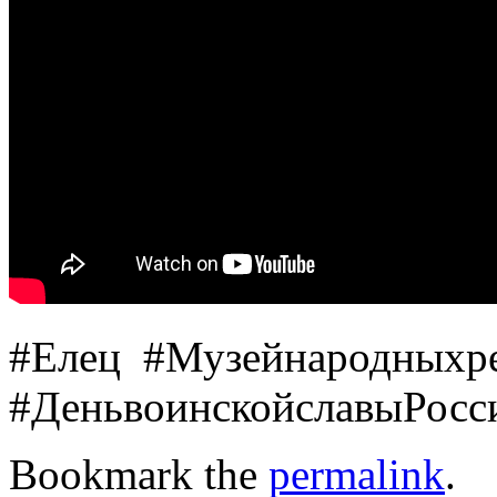
#Елец #Музейнародныхр
#ДеньвоинскойславыРо
Bookmark the
permalink
.