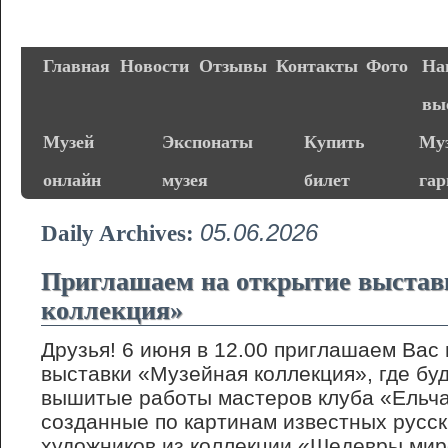
Главная
Новости
Отзывы
Контакты
Фото
На
вы
Музей
Экспонаты
Купить
Муз
онлайн
музея
билет
га
05.06.2026
Daily Archives:
Приглашаем на открытие выстав
коллекция»
Друзья! 6 июня в 12.00 приглашаем Вас
выставки «Музейная коллекция», где бу
вышитые работы мастеров клуба «Ельча
созданные по картинам известных русс
художников из коллекции «Шедевры мир