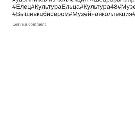
#Елец#КультураЕльца#Культура48#Муз
#Вышивкабисером#Музейнаяколлекция#
Leave a comment