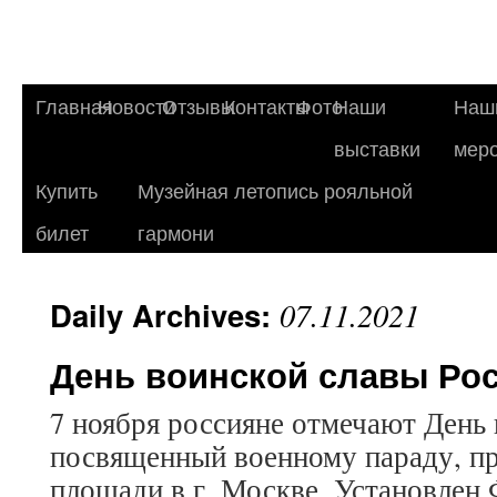
Главная
Новости
Отзывы
Контакты
Фото
Наши
Наш
выставки
мер
Купить
Музейная летопись рояльной
билет
гармони
Daily Archives:
07.11.2021
День воинской славы Рос
7 ноября россияне отмечают День 
посвященный военному параду, п
площади в г. Москве. Установлен