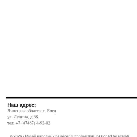
Наш адрес:
Липецкая область, г. Елец
ул. Ленина, д.68
тел: +7 (47467) 4-92-02
© 2026 -
Музей народных ремёсел и промыслов
. Designed by
allelets