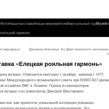
ы
Фото
Наши выставки
Наши мероприятия
Виртуальный тур
Музей 
рояльной гармони
ея народных
Далекое-близкое. Ко Дню пожилого человека
авка «Елецкая рояльная гармонь»
ь музыки. Отмечается ежегодно 1 октября, начиная с 1975
ативе Международного музыкального совета при ЮНЕСКО двумя
ной ассамблее IMC в Лозанне. Одним из инициаторов
я музыки стал композитор Дмитрий Шостакович.
мыслов, как хранитель уникальной коллекции рояльных
социации музыкальных музеев и коллекционеров. Эта