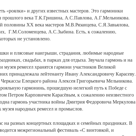
ть «роялки» и других известных мастеров. Это гармоники
ы прошлого века Т.К.Гришина, А.С.Павлова, А.Г.Мельникова.
 половины ХХ века мастеров М.В.Рязанцева, С.Я.Завьялова,
их, Г.М.Соломенцева, А.С.Зыбина. Есть, к сожалению,
которых не установлено.
ушки и плясовые наигрыши, страдания, любимые народные
раздниках, свадьбах, в парках для отдыха. Звучала гармонь и на
и музея ремесел хранятся гармони участников Великой
 них принадлежала лейтенанту Ивану Александровичу Карасеву.
а Черкассы Елецкого района Алексея Григорьевича Мельникова.
 рояльную гармонинь, прошедшую нелегкий путь к Победе с
ом Петром Карповичем Карасёвым, к сожалению неизвестного
е одна гармонь участника войны Дмитрия Федоровича Меркулова
 музея народных ремесел и промыслов.
час на разных концертных площадках и семейных праздниках. В
водится межрегиональный фестиваль «С винтовкой, и