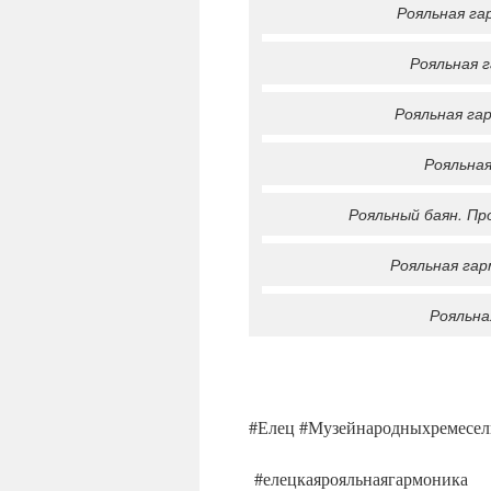
Рояльная га
Рояльная г
Рояльная гар
Рояльная
Рояльный баян. Пр
Рояльная гар
Рояльна
#Елец #Музейнародныхремесе
#елецкаярояльнаягармоника