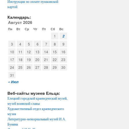
Инструкция по оплате пушкинской
картой
Календарь:
Август 2026
Пн
Вт
Ср
Чт
Пт
Сб
Вс
1
2
3
4
5
6
7
8
9
10
11
12
13
14
15
16
17
18
19
20
21
22
23
24
25
26
27
28
29
30
31
« Июл
Веб-сайты музеев Ельца:
Елецкий городской краеведческий музей,
музей воинской славы
Художественный отдел краеведческого
музея
Литературно-мемориальный музей И.А.
Бунина