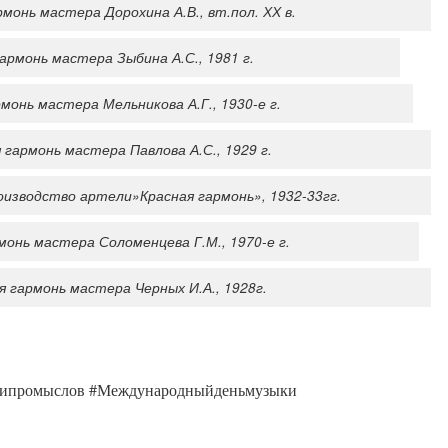
рмонь мастера Дорохина А.В., вт.пол. ХХ в.
армонь мастера Зыбина А.С., 1981 г.
монь мастера Мельникова А.Г., 1930-е г.
 гармонь мастера Павлова А.С., 1929 г.
оизводство артели»Красная гармонь», 1932-33гг.
монь мастера Соломенцева Г.М., 1970-е г.
я гармонь мастера Черных И.А., 1928г.
липромыслов #Международныйденьмузыки