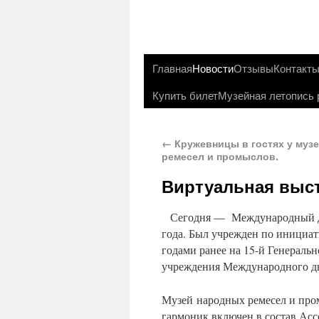
Главная
Новости
Отзывы
Контакт
Купить билет
Музейная летопись 
←
Кружевницы в гостях у муз
ремесел и промыслов.
Виртуальная выст
Сегодня — Международный ден
года. Был учрежден по иници
годами ранее на 15-й Генераль
учреждения Международного дн
Музей народных ремесел и про
гармоник включен в состав Ас