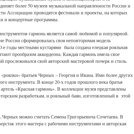
диняет более 50 музеев музыкальной направленности России и
сти Ассоциации проводятся фестивали и проекты, на которых
ки и концертные программы.
нструментов гармонь является самой любимой и популярной.
не России сформировалась своя неповторимая модель
90-е годы местными кустарями была создана елецкая рояльная
читают прообразом аккордеона. Каждая гармонь имела свое
ой прослеживался свой авторский мастеровой почерк и стиль.
«роялки» братьев Черных – Георгия и Ивана. Ими более других
ого инструмента. В конце 20-х годов прошлого века братья
артель «Красная гармонь». В коллекции музея представлены
торским разработкам, и рояльный баян, изготовленный в этой
.Черных можно считать Семена Григорьевича Сочетаева. В
верстак этого мастера с рабочими инструментами и авторская