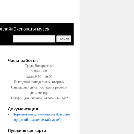
онлайн
Экспонаты музея
.
Часы работы:
→
Среда-Воскресенье:
9.00-17.00
касса 9.30 - 16.00
Выходной: понедельник, вторник
Санитарный день: последний рабочий
день месяца
Телефон для справок: (47467) 4-92-02
Документация
Нормативная документация (Елецкий
городской краеведческий музей)
Пушкинская карта