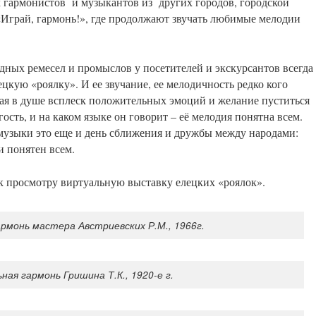
 гармонистов и музыкантов из других городов, городской
«Играй, гармонь!», где продолжают звучать любимые мелодии
дных ремесел и промыслов у посетителей и экскурсантов всегда
цкую «роялку». И ее звучание, ее мелодичность редко кого
ая в душе всплеск положительных эмоций и желание пуститься
гость, и на каком языке он говорит – её мелодия понятна всем.
узыки это еще и день сближения и дружбы между народами:
 понятен всем.
 просмотру виртуальную выставку елецких «роялок».
армонь мастера Австриевских Р.М., 1966г.
ная гармонь Гришина Т.К., 1920-е г.