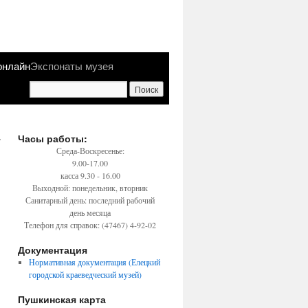
онлайн
Экспонаты музея
—
Часы работы:
→
Среда-Воскресенье:
9.00-17.00
касса 9.30 - 16.00
Выходной: понедельник, вторник
Санитарный день: последний рабочий
день месяца
Телефон для справок: (47467) 4-92-02
Документация
Нормативная документация (Елецкий
городской краеведческий музей)
Пушкинская карта