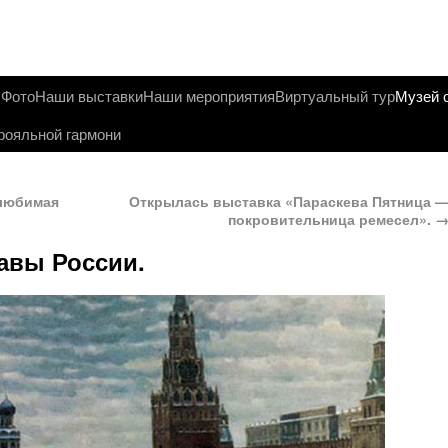
ы
Фото
Наши выставки
Наши мероприятия
Виртуальный тур
Музей 
рояльной гармони
любимая
Открылась выставка «Параскева Пятница 
покровительница ремесел».
авы России.