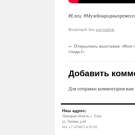
#Елец #Музейнародныхремесе
Bookmark the
permalink
.
←
Открылась выставка «Моя 
гладь!»
Добавить комм
Для отправки комментария вам
Наш адрес:
Липецкая область, г. Елец
ул. Ленина, д.68
тел: +7 (47467) 4-92-02