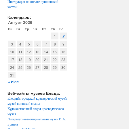
Инструкция по оплате пушкинской
картой
Календарь:
Август 2026
Пн
Вт
Ср
Чт
Пт
Сб
Вс
1
2
3
4
5
6
7
8
9
10
11
12
13
14
15
16
17
18
19
20
21
22
23
24
25
26
27
28
29
30
31
у
« Июл
Веб-сайты музеев Ельца:
Елецкий городской краеведческий музей,
музей воинской славы
Художественный отдел краеведческого
музея
Литературно-мемориальный музей И.А.
Бунина