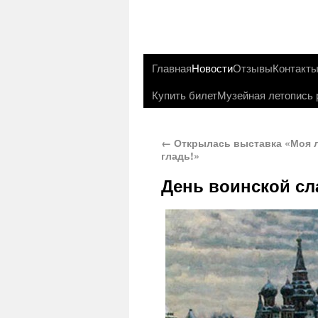
Главная
Новости
Отзывы
Контакт
Купить билет
Музейная летопись 
←
Открылась выставка «Моя 
гладь!»
День воинской сл