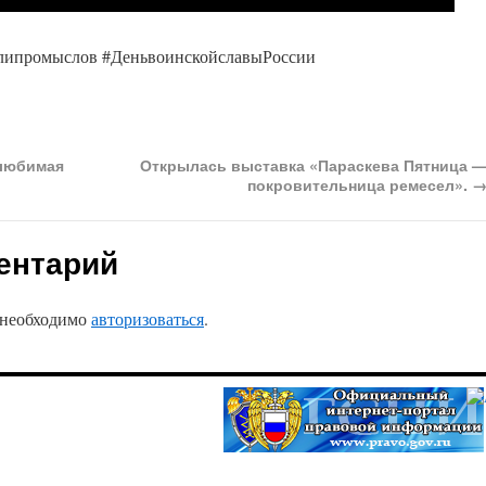
липромыслов #ДеньвоинскойславыРоссии
любимая
Открылась выставка «Параскева Пятница 
покровительница ремесел».
ентарий
 необходимо
авторизоваться
.