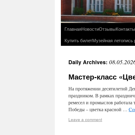
Главная
Новости
Отзывы
Контакт
Купить билет
Музейная летопись 
08.05.202
Daily Archives:
Мастер-класс «Цв
На протяжении десятилетий Де
праздником. В рамках праздни
ремесел и промыслов работала 
Победы – цветка красной …
Co
Leave a comment