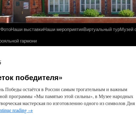
ы
Фото
Наши выставки
Наши мероприятия
Виртуальный тур
Музей 
рояльной гармони
6
еток победителя»
нь Победы остаётся в России самым трогательным и важным
чной программы «Мы памятью этой сильны», в Музее народных
творческая мастерская по изготовлению одного из символов Дня
ntinue reading
→