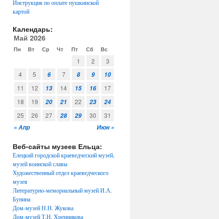
Инструкция по оплате пушкинской
картой
Календарь:
Май 2026
Пн
Вт
Ср
Чт
Пт
Сб
Вс
1
2
3
4
5
7
6
8
9
10
11
12
14
17
13
15
16
18
19
22
20
21
23
24
25
26
27
30
31
28
29
« Апр
Июн »
Веб-сайты музеев Ельца:
Елецкий городской краеведческий музей,
музей воинской славы
Художественный отдел краеведческого
музея
Литературно-мемориальный музей И.А.
Бунина
Дом-музей Н.Н. Жукова
Дом-музей Т.Н. Хренникова