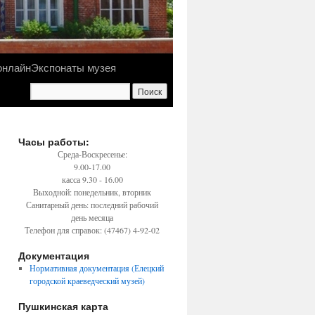
онлайн
Экспонаты музея
Часы работы:
Среда-Воскресенье:
9.00-17.00
касса 9.30 - 16.00
Выходной: понедельник, вторник
Санитарный день: последний рабочий
день месяца
Телефон для справок: (47467) 4-92-02
Документация
Нормативная документация (Елецкий
городской краеведческий музей)
Пушкинская карта