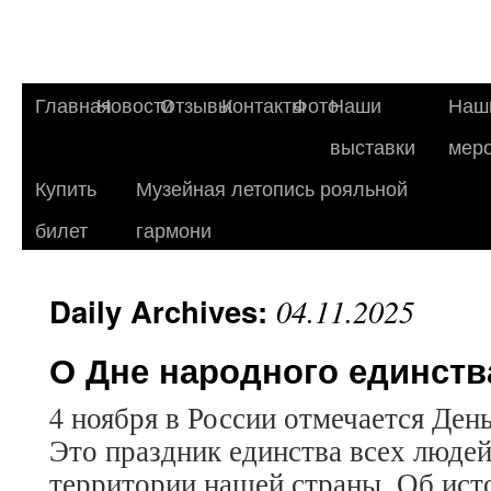
Главная
Новости
Отзывы
Контакты
Фото
Наши
Наш
выставки
мер
Купить
Музейная летопись рояльной
билет
гармони
Daily Archives:
04.11.2025
О Дне народного единств
4 ноября в России отмечается Ден
Это праздник единства всех люде
территории нашей страны. Об ист