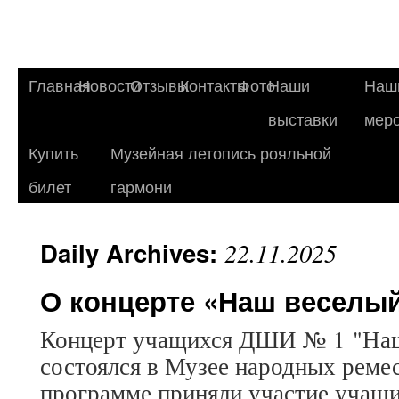
Главная
Новости
Отзывы
Контакты
Фото
Наши
Наш
выставки
мер
Купить
Музейная летопись рояльной
билет
гармони
Daily Archives:
22.11.2025
О концерте «Наш веселый
Концерт учащихся ДШИ № 1 "Наш
состоялся в Музее народных реме
программе приняли участие учащи