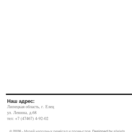
Наш адрес:
Липецкая область, г. Елец
ул. Ленина, д.68
тел: +7 (47467) 4-92-02
© 2026 -
Музей народных ремёсел и промыслов
. Designed by
allelets