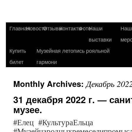
Главная
Новости
Отзывы
Контакты
Фото
Наши
Наш
выставки
мер
Купить
Музейная летопись рояльной
билет
гармони
Monthly Archives:
Декабрь 202
31 декабря 2022 г. — сан
музее.
#Елец #КультураЕльца
#Музейнародныхремеселипром