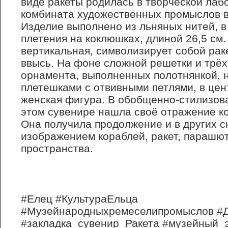
виде ракеты родилась в творческой лаб
комбината художественных промыслов в
Изделие выполнено из льняных нитей, в
плетения на коклюшках, длиной 26,5 см
вертикальная, символизирует собой рак
ввысь. На фоне сложной решетки и трёх
орнамента, выполненных полотнянкой, 
плетешками с отвивными петлями, в це
женская фигура. В обобщенно-стилизов
этом сувенире нашла своё отражение к
Она получила продолжение и в других с
изображением кораблей, ракет, парашют
пространства.
#Елец #КультураЕльца
#Музейнародныхремеселипромыслов #Д
#закладка_сувенир_Ракета #музейный_