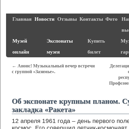
Главная
Новости
Отзывы
Контакты
Фото
На
вы
Музей
Экспонаты
Купить
Муз
онлайн
музея
билет
га
←
Анонс! Музыкальный вечер встречи
Делегаци
с группой «Зазимье».
респ
Профсоюз
Об экспонате крупным планом. С
закладка «Ракета»
12 апреля 1961 года – день первого пол
космос. Его совершил летчик-космонав