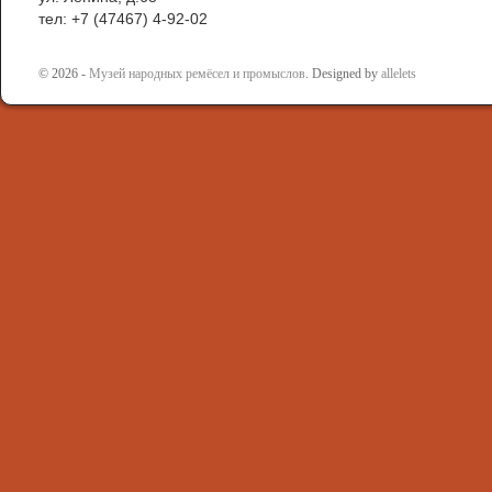
тел: +7 (47467) 4-92-02
© 2026 -
Музей народных ремёсел и промыслов
. Designed by
allelets