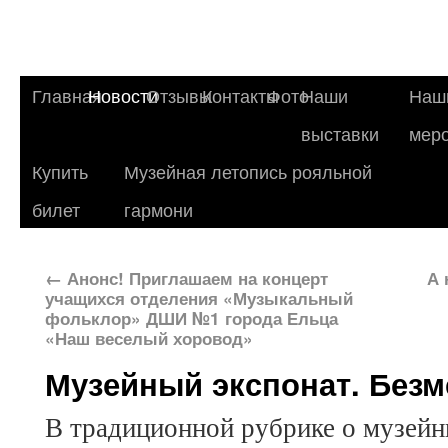
Главная
Новости
Отзывы
Контакты
Фото
Наши
Наш
выставки
мер
Купить
Музейная летопись рояльной
билет
гармони
←
Анонс! Приглашаем на концерт
А 
учащихся отделения «Музыкальный
фольклор» ДШИ №1 города Ельца
«Наш веселый хоровод»
Музейный экспонат. Безм
В традиционной рубрике о музейн