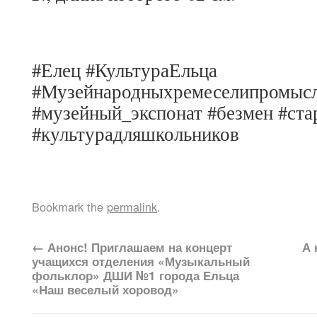
#Елец #КультураЕльца
#Музейнародныхремеселипромыс
#музейный_экспонат #безмен #ст
#культурадляшкольников
Bookmark the
permalink
.
←
Анонс! Приглашаем на концерт
А 
учащихся отделения «Музыкальный
фольклор» ДШИ №1 города Ельца
«Наш веселый хоровод»