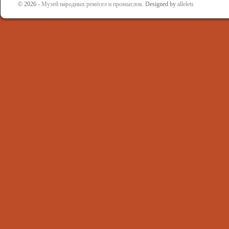
© 2026 -
Музей народных ремёсел и промыслов
. Designed by
allelets