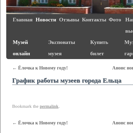
Главная
Новости
Отзывы
Контакты
Фото
На
вы
Музей
Экспонаты
Купить
Муз
онлайн
музея
билет
га
←
Ёлочка к Новому году!
Анонс но
График работы музеев города Ельца
Bookmark the
permalink
.
←
Ёлочка к Новому году!
Анонс но