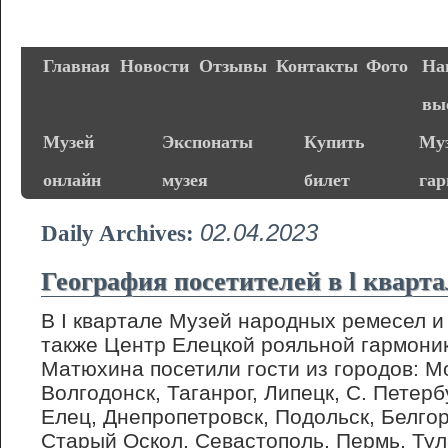
Главная
Новости
Отзывы
Контакты
Фото
На
вы
Музей
Экспонаты
Купить
Муз
онлайн
музея
билет
га
02.04.2023
Daily Archives:
География посетителей в l квартал
В I квартале Музей народных ремесел и
также Центр Елецкой рояльной гармоник
Матюхина посетили гости из городов: М
Волгодонск, Таганрог, Липецк, С. Петерб
Елец, Днепропетровск, Подольск, Белгор
Старый Оскол, Севастополь, Пермь, Тул