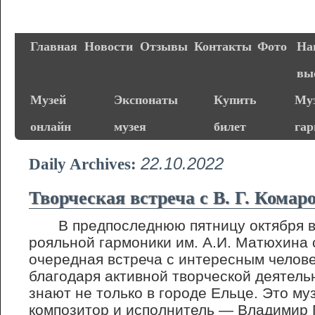
Главная
Новости
Отзывы
Контакты
Фото
На
вы
Музей
Экспонаты
Купить
Муз
онлайн
музея
билет
га
22.10.2022
Daily Archives:
Творческая встреча с В. Г. Кома
В предпоследнюю пятницу октября в
рояльной гармоники им. А.И. Матюхина 
очередная встреча с интересным челове
благодаря активной творческой деятель
знают не только в городе Ельце. Это му
композитор и исполнитель — Владимир 