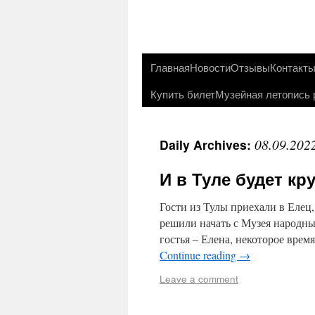
Главная
Новости
Отзывы
Контакт
Купить билет
Музейная летопись 
08.09.202
Daily Archives:
И в Туле будет кр
Гости из Тулы приехали в Елец
решили начать с Музея народных
гостья – Елена, некоторое врем
Continue reading
→
Leave a comment