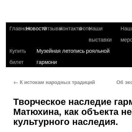
Главная
Новости
Отзывы
Контакты
Фото
Наши
Наш
выставки
мер
Купить
Музейная летопись рояльной
билет
гармони
←
К истокам народных традиций
Об эк
Творческое наследие гарм
Матюхина, как объекта н
культурного наследия.