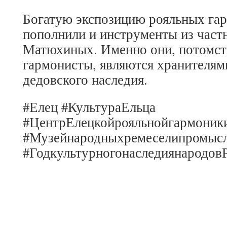
Богатую экспозицию рояльных гар
пополнили и инструменты из част
Матюхиных. Именно они, потомст
гармонисты, являются хранителям
дедовского наследия.
#Елец #КультураЕльца
#ЦентрЕлецкойрояльнойгармоник
#Музейнародныхремеселипромыс
#Годкультурногонаследиянародов