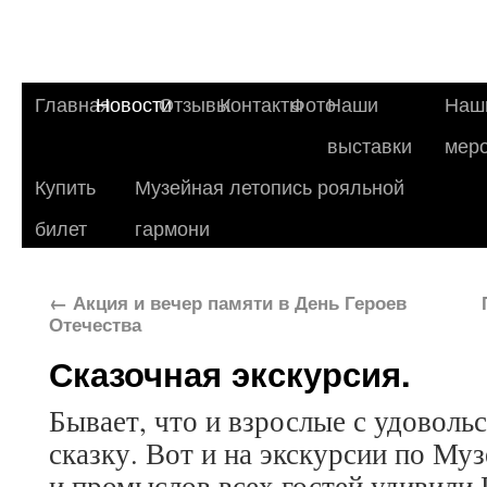
Главная
Новости
Отзывы
Контакты
Фото
Наши
Наш
выставки
мер
Купить
Музейная летопись рояльной
билет
гармони
←
Акция и вечер памяти в День Героев
Отечества
Сказочная экскурсия.
Бывает, что и взрослые с удовольс
сказку. Вот и на экскурсии по Му
и промыслов всех гостей удивил