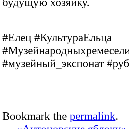
будущую хозяйку.
#Елец #КультураЕльца
#Музейнародныхремесел
#музейный_экспонат #руб
Bookmark the
permalink
.
←
«Антоновские яблоки» 