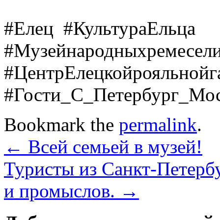
#Елец #КультураЕльца
#Музейнародныхремесел
#ЦентрЕлецкойрояльной
#Гости_С_Петербург_Мо
Bookmark the
permalink
.
←
Всей семьей в музей!
Туристы из Санкт-Петерб
и промыслов.
→