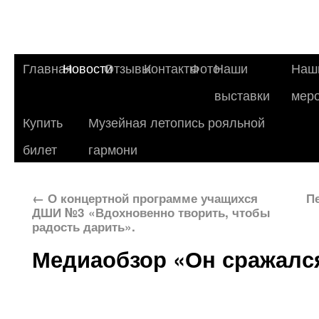
Главная
Новости
Отзывы
Контакты
Фото
Наши
Наш
выставки
мер
Купить
Музейная летопись рояльной
билет
гармони
←
О концертной программе учащихся
П
ДШИ №3 «Вдохновенно творить, чтобы
радость дарить».
Медиаобзор «Он сражался