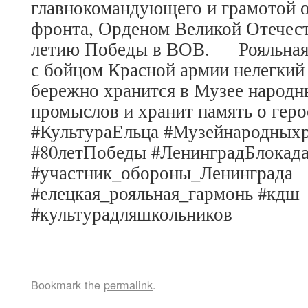
главнокомандующего и грамотой о
фронта, Орденом Великой Отечест
летию Победы в ВОВ.
Рояльна
с бойцом Красной армии нелегкий 
бережно хранится в Музее народн
промыслов и хранит память о геро
#КультураЕльца #Музейнародных
#80летПобеды #ЛенинградБлокад
#участник_обороны_Ленинграда
#елецкая_рояльная_гармонь #кдш
#культурадляшкольников
Bookmark the
permalink
.