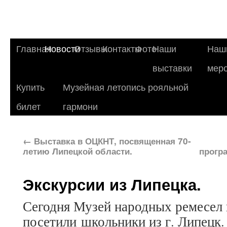
Главная
Новости
Отзывы
Контакты
Фото
Наши
Наш
выставки
мер
Купить
Музейная летопись рояльной
билет
гармони
←
Выставка в ОЦКНТ, посвященная 70-
летию Липецкой области.
прогр
Экскурсии из Липецка.
Сегодня Музей народных ремесел
посетили школьники из г. Липецк.