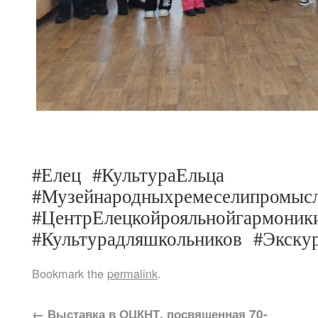
#Елец #КультураЕльца
#Музейнародныхремеселипромыс
#ЦентрЕлецкойрояльнойгармони
#Культурадляшкольников #Экск
Bookmark the
permalink
.
←
Выставка в ОЦКНТ, посвященная 70-