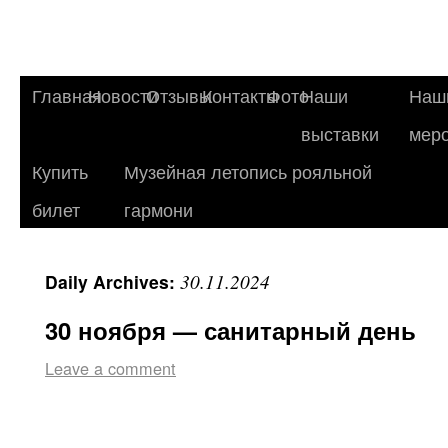
Главная
Новости
Отзывы
Контакты
Фото
Наши
Наш
выставки
мер
Купить
Музейная летопись рояльной
билет
гармони
30.11.2024
Daily Archives:
30 ноября — санитарный день
Leave a comment