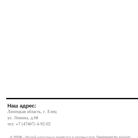
Наш адрес:
Липецкая область, г. Елец
ул. Ленина, д.68
тел: +7 (47467) 4-92-02
© 2026 -
Музей народных ремёсел и промыслов
. Designed by
allelets