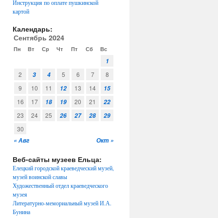
Инструкция по оплате пушкинской
картой
Календарь:
Сентябрь 2024
Пн
Вт
Ср
Чт
Пт
Сб
Вс
1
2
5
6
7
8
3
4
9
10
11
13
14
12
15
16
17
20
21
18
19
22
23
24
25
26
27
28
29
30
« Авг
Окт »
Веб-сайты музеев Ельца:
Елецкий городской краеведческий музей,
музей воинской славы
Художественный отдел краеведческого
музея
Литературно-мемориальный музей И.А.
Бунина