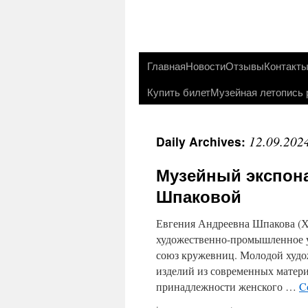
Главная
Новости
Отзывы
Контакт
Купить билет
Музейная летопись 
12.09.202
Daily Archives:
Музейный экспона
Шпаковой
Евгения Андреевна Шпакова (Хл
художественно-промышленное у
союз кружевниц. Молодой худо
изделий из современных матери
принадлежности женского …
C