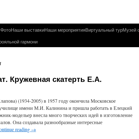
ы
Фото
Наши выставки
Наши мероприятия
Виртуальный тур
Музей 
рояльной гармони
4
т. Кружевная скатерть Е.А.
апова) (1934-2005) в 1957 году окончила Московское
чилище имени М.И. Калинина и пришла работать в Елецкий
жник-модельер внесла много творческих идей в изготовление
алов. Она создавала разнообразные интересные
ontinue reading
→