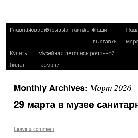
Главная
Новости
Отзывы
Контакты
Фото
Наши
Наш
выставки
мер
Купить
Музейная летопись рояльной
билет
гармони
Monthly Archives:
Март 2026
29 марта в музее санита
Leave a comment