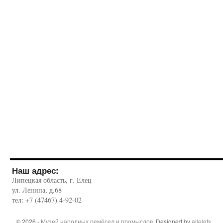
Наш адрес:
Липецкая область, г. Елец
ул. Ленина, д.68
тел: +7 (47467) 4-92-02
© 2026 -
Музей народных ремёсел и промыслов
. Designed by
allelets