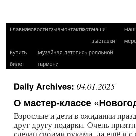
Главная
Новости
Отзывы
Контакты
Фото
Наши
Наш
выставки
мер
Купить
Музейная летопись рояльной
билет
гармони
Daily Archives:
04.01.2025
О мастер-классе «Нового
Взрослые и дети в ожидании празд
друг другу подарки. Очень приятн
сделан своими руками, да ещё и с