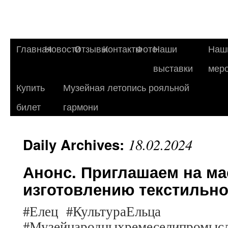
Главная
Новости
Отзывы
Контакты
Фото
Наши
Наш
выставки
мер
Купить
Музейная летопись рояльной
билет
гармони
Daily Archives:
18.02.2024
Анонс. Приглашаем на ма
изготовлению текстильно
#Елец #КультураЕльца
#Музейнародныхремеселипромыс