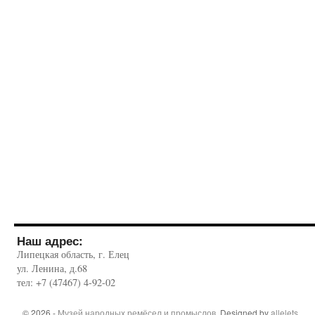
Наш адрес:
Липецкая область, г. Елец
ул. Ленина, д.68
тел: +7 (47467) 4-92-02
© 2026 -
Музей народных ремёсел и промыслов
. Designed by
allelets