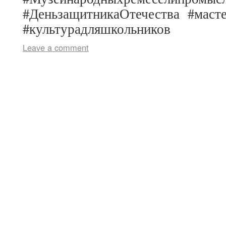
#ДеньзащитникаОтечества #маст
#культурадляшкольников
Leave a comment