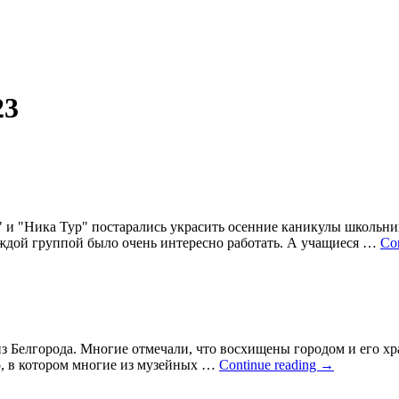
23
н" и "Ника Тур" постарались украсить осенние каникулы школь
ждой группой было очень интересно работать. А учащиеся …
Co
з Белгорода. Многие отмечали, что восхищены городом и его хр
, в котором многие из музейных …
Continue reading
→