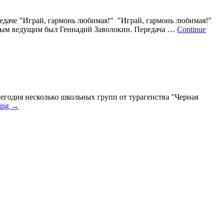
редаче "Играй, гармонь любимая!" "Играй, гармонь любимая!"
ервым ведущим был Геннадий Заволокин. Передача …
Continue
егодня несколько школьных групп от турагенства "Черная
ding
→