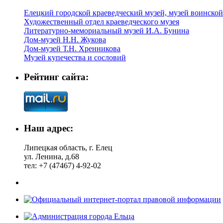
Елецкий городской краеведческий музей, музей воинской
Художественный отдел краеведческого музея
Литературно-мемориальный музей И.А. Бунина
Дом-музей Н.Н. Жукова
Дом-музей Т.Н. Хренникова
Музей купечества и сословий
Рейтинг сайта:
Наш адрес:
Липецкая область, г. Елец
ул. Ленина, д.68
тел: +7 (47467) 4-92-02