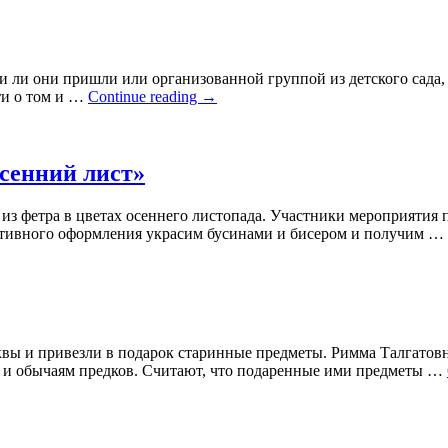
и ли они пришли или организованной группой из детского сада, 
ти о том и …
Continue reading
→
сенний лист»
из фетра в цветах осеннего листопада. Участники мероприятия
коративного оформления украсим бусинами и бисером и получим …
квы и привезли в подарок старинные предметы. Римма Талгато
ям и обычаям предков. Считают, что подаренные ими предметы …