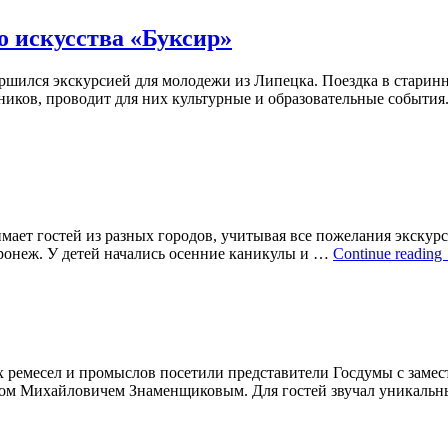
о искусства «Буксир»
ршился экскурсией для молодежи из Липецка. Поездка в старинн
ников, проводит для них культурные и образовательные события
мает гостей из разных городов, учитывая все пожелания экскур
оронеж. У детей начались осенние каникулы и …
Continue reading
х ремесел и промыслов посетили представители Госдумы с заме
ом Михайловичем Знаменщиковым. Для гостей звучал уникальн