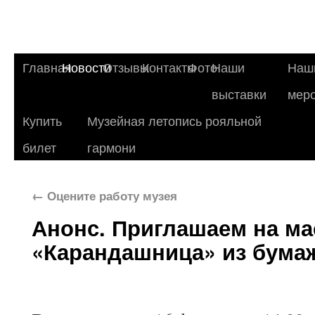
Главная
Новости
Отзывы
Контакты
Фото
Наши
Наш
выставки
мер
Купить
Музейная летопись рояльной
билет
гармони
←
Оцените работу музея
Анонс. Приглашаем на ма
«Карандашница» из бума