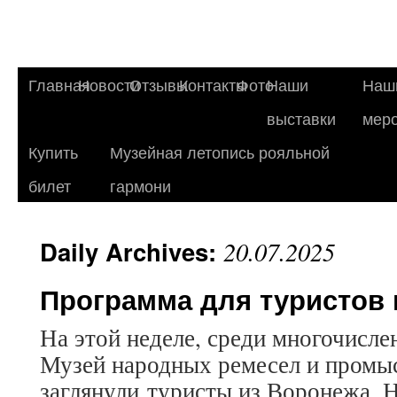
Главная
Новости
Отзывы
Контакты
Фото
Наши
Наш
выставки
мер
Купить
Музейная летопись рояльной
билет
гармони
Daily Archives:
20.07.2025
Программа для туристов 
На этой неделе, среди многочисле
Музей народных ремесел и промы
заглянули туристы из Воронежа. 