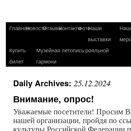
Главная
Новости
Отзывы
Контакты
Фото
Наши
Наш
выставки
мер
Купить
Музейная летопись рояльной
билет
гармони
Daily Archives:
25.12.2024
Внимание, опрос!
Уважаемые посетители! Просим В
нашей организации, пройдя по сс
культуры Российской Федерации п