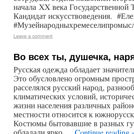
начала XX века Государственной Т
Кандидат искусствоведения. #Ел
#Музейнародныхремеселипромы
Leave a comment
Во всех ты, душечка, нар
Русская одежда обладает значите
Это обусловлено огромным простр
расселялся русский народ, разноо
климатических условий, историче
жизни населения различных район
местности относится к южнорусск
Костюмы бытовавшие в разных губ
обладали ярко …
Continue reading