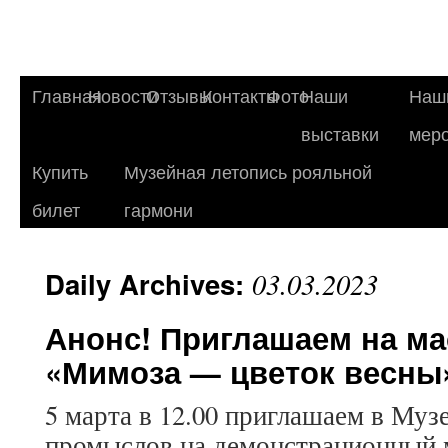
Главная
Новости
Отзывы
Контакты
Фото
Наши
Наш
выставки
мер
Купить
Музейная летопись рояльной
билет
гармони
Daily Archives:
03.03.2023
Анонс! Приглашаем на ма
«Мимоза — цветок весны
5 марта в 12.00 приглашаем в Муз
промыслов на демонстрационный м