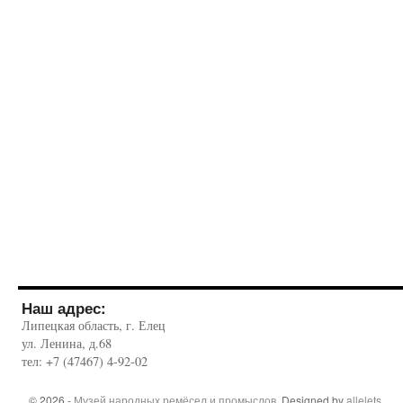
Наш адрес:
Липецкая область, г. Елец
ул. Ленина, д.68
тел: +7 (47467) 4-92-02
© 2026 -
Музей народных ремёсел и промыслов
. Designed by
allelets