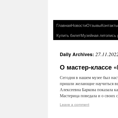
Главная
Новости
Отзывы
Контакт
Купить билет
Музейная летопись 
27.11.202
Daily Archives:
О мастер-классе «
Сегодня в нашем музее был на
пришли желающие научиться в
Алексеевна Баркова показала к
Мастерица поведала и о своих 
Leave a comment