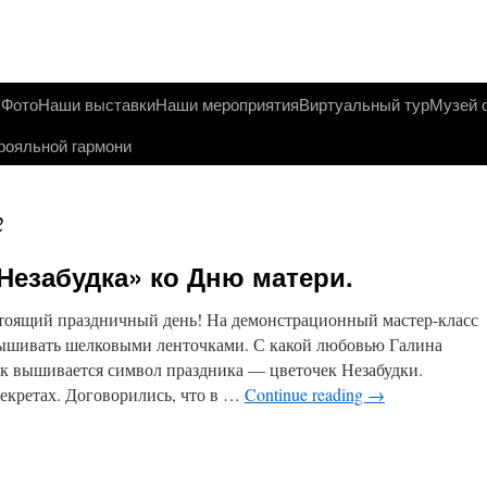
ы
Фото
Наши выставки
Наши мероприятия
Виртуальный тур
Музей 
рояльной гармони
2
Незабудка» ко Дню матери.
стоящий праздничный день! На демонстрационный мастер-класс
ышивать шелковыми ленточками. С какой любовью Галина
ак вышивается символ праздника — цветочек Незабудки.
секретах. Договорились, что в …
Continue reading
→