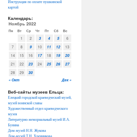
Инструкция по оплате пушкинской
картой
Календарь:
Ноябрь 2022
Пн
Вт
Ср
Чт
Пт
Сб
Вс
1
2
6
3
4
5
7
8
10
13
9
11
12
14
15
16
18
17
19
20
21
22
24
23
25
26
27
28
29
30
« Окт
Дек »
Веб-сайты музеев Ельца:
Елецкий городской краеведческий музей,
музей воинской славы
Художественный отдел краеведческого
музея
Литературно-мемориальный музей И.А.
Бунина
Дом-музей Н.Н. Жукова
Дом-музей Т.Н. Хренникова